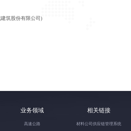
建筑股份有限公司)
业务领域
相关链接
高速公路
材料公司供应链管理系统