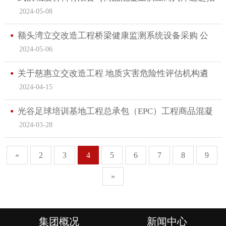
2024-05-08
标公告
额头湾立交改造工程桥梁健康监测系统设备采购 公
2024-05-06
开招标公告
关于慈惠立交改造工程 地质灾害危险性评估机构遴
2024-04-15
选结果公示
光谷足球培训基地工程总承包（EPC）工程商品混凝
2024-03-28
土第二次采购评标结果公示
«
2
3
4
5
6
7
8
9
»
集团概况
新闻中心